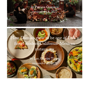
by Patricia Guerrero
noviembre 11, 2022
How Damian grew to be one of L.A.’s
finest modern California-Mexican
restaurants
by Los Angeles Times
noviembre 11, 2022