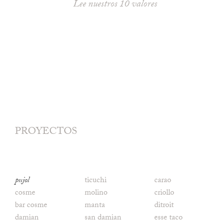
Lee nuestros 10 valores
PROYECTOS
pujol
ticuchi
carao
cosme
molino
criollo
bar cosme
manta
ditroit
damian
san damian
esse taco